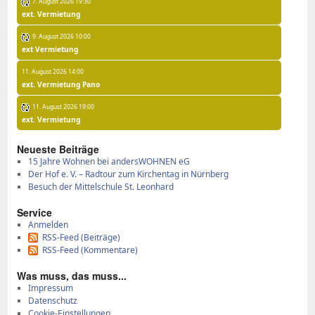
7. August 2026 19:30
ext. Vermietung
9. August 2026 10:00
ext Vermietung
11. August 2026 14:00
ext. Vermietung Pano
11. August 2026 19:00
ext. Vermietung
Neu­es­te Bei­trä­ge
15 Jah­re Woh­nen bei an­ders­WOH­NEN eG
Der Hof e. V. – Rad­tour zum Kir­chen­tag in Nürn­berg
Be­such der Mit­tel­schu­le St. Le­on­hard
Ser­vice
Anmelden
RSS-Feed (Beiträge)
RSS-Feed (Kommentare)
Was muss, das muss...
Impressum
Datenschutz
Cookie-Einstellungen