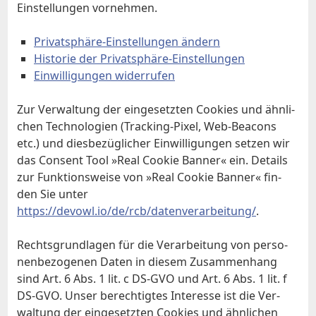
Ein­stel­lun­gen vor­neh­men.
Pri­vat­sphä­re-Ein­stel­lun­gen än­dern
His­to­rie der Pri­vat­sphä­re-Ein­stel­lun­gen
Ein­wil­li­gun­gen wi­der­ru­fen
Zur Ver­wal­tung der ein­ge­setz­ten Coo­kies und ähn­li­
chen Tech­no­lo­gien (Track­ing-Pi­xel, Web-Be­a­cons
etc.) und dies­be­züg­li­cher Ein­wil­li­gun­gen set­zen wir
das Con­sent Tool »Re­al Coo­kie Ban­ner« ein. De­tails
zur Funk­ti­ons­wei­se von »Re­al Coo­kie Ban­ner« fin­
den Sie un­ter
https://devowl.io/de/rcb/datenverarbeitung/
.
Rechts­grund­la­gen für die Ver­ar­bei­tung von per­so­
nen­be­zo­ge­nen Da­ten in die­sem Zu­sam­men­hang
sind Art. 6 Abs. 1 lit. c DS-GVO und Art. 6 Abs. 1 lit. f
DS-GVO. Un­ser be­rech­tig­tes In­ter­es­se ist die Ver­
wal­tung der ein­ge­setz­ten Coo­kies und ähn­li­chen