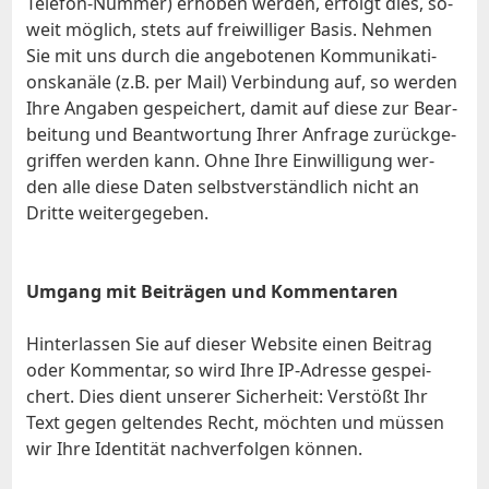
Te­le­fon-Num­mer) er­ho­ben wer­den, er­folgt dies, so­
weit mög­lich, stets auf frei­wil­li­ger Ba­sis. Neh­men
Sie mit uns durch die an­ge­bo­te­nen Kom­mu­ni­ka­ti­
ons­ka­nä­le (z.B. per Mail) Ver­bin­dung auf, so wer­den
Ih­re An­ga­ben ge­spei­chert, da­mit auf die­se zur Be­ar­
bei­tung und Be­ant­wor­tung Ih­rer An­fra­ge zu­rück­ge­
grif­fen wer­den kann. Oh­ne Ih­re Ein­wil­li­gung wer­
den al­le die­se Da­ten selbst­ver­ständ­lich nicht an
Drit­te wei­ter­ge­ge­ben.
Um­gang mit Bei­trä­gen und Kom­men­ta­ren
Hin­ter­las­sen Sie auf die­ser Web­site ei­nen Bei­trag
oder Kom­men­tar, so wird Ih­re IP-Adres­se ge­spei­
chert. Dies dient un­se­rer Si­cher­heit: Ver­stößt Ihr
Text ge­gen gel­ten­des Recht, möch­ten und müs­sen
wir Ih­re Iden­ti­tät nach­ver­fol­gen kön­nen.