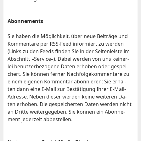
Abon­ne­ments
Sie ha­ben die Mög­lich­keit, über neue Bei­trä­ge und
Kom­men­ta­re per RSS-Feed in­for­miert zu wer­den
(Links zu den Feeds fin­den Sie in der Sei­ten­leis­te im
Ab­schnitt »Ser­vice«). Da­bei wer­den von uns kei­ner­
lei be­nut­zer­be­zo­ge­ne Da­ten er­ho­ben oder ge­spei­
chert. Sie kön­nen fer­ner Nach­fol­ge­kom­men­ta­re zu
ei­nem ei­ge­nen Kom­men­tar abon­nie­ren: Sie er­hal­
ten dann ei­ne E‑Mail zur Be­stä­ti­gung Ih­rer E‑­Mail-
Adres­se. Ne­ben die­ser wer­den kei­ne wei­te­ren Da­
ten er­ho­ben. Die ge­spei­cher­ten Da­ten wer­den nicht
an Drit­te wei­ter­ge­ge­ben. Sie kön­nen ein Abon­ne­
ment je­der­zeit ab­be­stel­len.