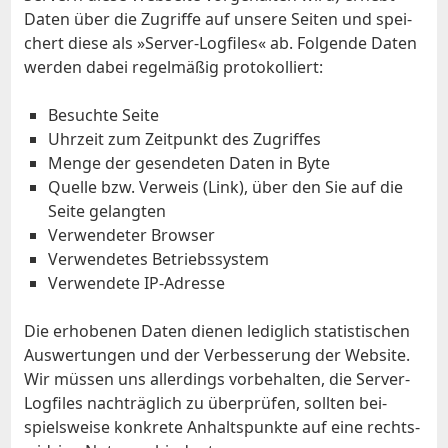
Da­ten über die Zu­grif­fe auf un­se­re Sei­ten und spei­
chert die­se als »Ser­ver-Log­files« ab. Fol­gen­de Da­ten
wer­den da­bei re­gel­mä­ßig pro­to­kol­liert:
Be­such­te Sei­te
Uhr­zeit zum Zeit­punkt des Zu­grif­fes
Men­ge der ge­sen­de­ten Da­ten in Byte
Quel­le bzw. Ver­weis (Link), über den Sie auf die
Sei­te ge­lang­ten
Ver­wen­de­ter Brow­ser
Ver­wen­de­tes Be­triebs­sys­tem
Ver­wen­de­te IP-Adres­se
Die er­ho­be­nen Da­ten die­nen le­dig­lich sta­tis­ti­schen
Aus­wer­tun­gen und der Ver­bes­se­rung der Web­site.
Wir müs­sen uns al­ler­dings vor­be­hal­ten, die Ser­ver-
Log­files nach­träg­lich zu über­prü­fen, soll­ten bei­
spiels­wei­se kon­kre­te An­halts­punk­te auf ei­ne rechts­