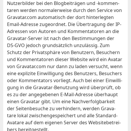
Nutz­er­bil­der bei den Blog­bei­trä­gen und ‑kom­men­
ta­ren wer­den nor­ma­ler­wei­se durch den Ser­vice von
Gravatar.com au­to­ma­tisch der dort hin­ter­leg­ten
Email-Adres­se zu­ge­ord­net. Die Über­tra­gung der IP-
Adres­sen von Au­toren und Kom­men­ta­to­ren an die
Grava­tar-Ser­ver ist nach den Be­stim­mun­gen der
DS-GVO je­doch grund­sätz­lich un­zu­läs­sig. Zum
Schutz der Pri­vat­sphä­re von Be­nut­zern, Be­su­chern
und Kom­men­ta­to­ren die­ser Web­site wird ein Ava­tar
von Gravatar.com nur dann zu la­den ver­sucht, wenn
ei­ne ex­pli­zi­te Ein­wil­li­gung des Be­nut­zers, Be­su­chers
oder Kom­men­ta­tors vor­liegt. Auch bei ei­ner Ein­wil­li­
gung in die Grava­tar-Be­nut­zung wird über­prüft, ob
es zu der an­ge­ge­be­nen E‑­Mail-Adres­se über­haupt
ei­nen Grava­tar gibt. Um ei­ne Nach­ver­folg­bar­keit
der Sei­ten­be­su­che zu ver­hin­dern, wer­den Grava­
tare lo­kal zwi­schen­ge­spei­chert und al­le Stan­dard-
Ava­tare auf dem ei­ge­nen Ser­ver des Web­site­be­trei­
bers be­reit­ge­stellt.