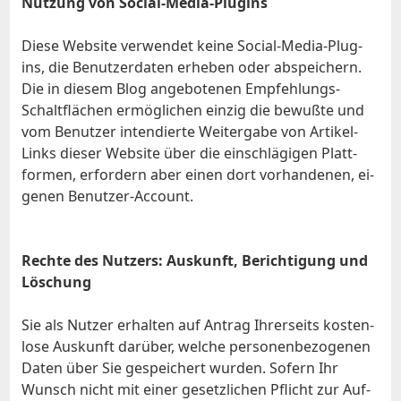
Nut­zung von So­cial-Me­dia-Plug­ins
Die­se Web­site ver­wen­det kei­ne So­cial-Me­dia-Plug­
ins, die Be­nut­zer­da­ten er­he­ben oder ab­spei­chern.
Die in die­sem Blog an­ge­bo­te­nen Emp­feh­lungs-
Schalt­flä­chen er­mög­li­chen ein­zig die be­wuß­te und
vom Be­nut­zer in­ten­dier­te Wei­ter­ga­be von Ar­ti­kel-
Links die­ser Web­site über die ein­schlä­gi­gen Platt­
for­men, er­for­dern aber ei­nen dort vor­han­de­nen, ei­
ge­nen Be­nut­zer-Ac­count.
Rech­te des Nut­zers: Aus­kunft, Be­rich­ti­gung und
Lö­schung
Sie als Nut­zer er­hal­ten auf An­trag Ih­rer­seits kos­ten­
lo­se Aus­kunft dar­über, wel­che per­so­nen­be­zo­ge­nen
Da­ten über Sie ge­spei­chert wur­den. So­fern Ihr
Wunsch nicht mit ei­ner ge­setz­li­chen Pflicht zur Auf­