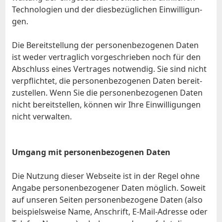
Tech­no­lo­gien und der dies­be­züg­li­chen Ein­wil­li­gun­
gen.
Die Be­reit­stel­lung der per­so­nen­be­zo­ge­nen Da­ten
ist we­der ver­trag­lich vor­ge­schrie­ben noch für den
Ab­schluss ei­nes Ver­tra­ges not­wen­dig. Sie sind nicht
ver­pflich­tet, die per­so­nen­be­zo­ge­nen Da­ten be­reit­
zu­stel­len. Wenn Sie die per­so­nen­be­zo­ge­nen Da­ten
nicht be­reit­stel­len, kön­nen wir Ih­re Ein­wil­li­gun­gen
nicht ver­wal­ten.
Um­gang mit per­so­nen­be­zo­ge­nen Da­ten
Die Nut­zung die­ser Web­sei­te ist in der Re­gel oh­ne
An­ga­be per­so­nen­be­zo­ge­ner Da­ten mög­lich. So­weit
auf un­se­ren Sei­ten per­so­nen­be­zo­ge­ne Da­ten (al­so
bei­spiels­wei­se Na­me, An­schrift, E‑­Mail-Adres­se oder