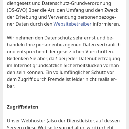
di­en­ge­setz und Da­ten­schutz-Grund­ver­ord­nung
(DS-GVO) über die Art, den Um­fang und den Zweck
der Er­he­bung und Ver­wen­dung per­so­nen­be­zo­ge­
ner Da­ten durch den
Web­site­be­trei­ber
in­for­mie­ren.
Wir neh­men den Da­ten­schutz sehr ernst und be­
han­deln Ih­re per­so­nen­be­zo­ge­nen Da­ten ver­trau­lich
und ent­spre­chend der ge­setz­li­chen Vor­schrif­ten.
Be­den­ken Sie aber, daß bei je­der Da­ten­über­tra­gung
im In­ter­net grund­sätz­lich Si­cher­heits­lü­cken vor­han­
den sein kön­nen. Ein voll­um­fäng­li­cher Schutz vor
dem Zu­griff durch Frem­de ist lei­der nicht rea­li­sier­
bar.
Zu­griffs­da­ten
Un­ser Web­hos­ter (al­so der Dienst­leis­ter, auf des­sen
Ser­vern die­se Web­sei­te vor­ge­hal­ten wird) er­hebt