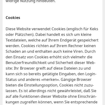
wid­ri­ge Nut­zung hin­deu­ten.
Coo­kies
Die­se Web­site ver­wen­det Coo­kies (eng­lisch für Keks
oder Plätz­chen). Da­bei han­delt es sich um klei­ne
Text­da­tei­en, wel­che auf Ih­rem End­ge­rät ge­spei­chert
wer­den. Coo­kies rich­ten auf Ih­rem Rech­ner kei­nen
Scha­den an und ent­hal­ten auch kei­ne Vi­ren. Durch
den Ein­satz von Coo­kies er­höht sich viel­mehr die
Be­nut­zer­freund­lich­keit und Si­cher­heit die­ser Web­
site: Ihr Brow­ser greift auf die­se Da­tei­en zu und
kann sich so be­reits ge­tä­tig­te Ein­ga­ben, den Log­in-
Sta­tus und an­de­res »mer­ken«. Gän­gi­ge Brow­ser
bie­ten die Ein­stel­lungs­op­ti­on, Coo­kies nicht zu­zu­
las­sen. Es ist al­ler­dings nicht ge­währ­leis­tet, daß Sie
auf al­le Funk­tio­nen die­ser Web­site oh­ne Ein­schrän­
kun­gen zu­grei­fen kön­nen, wenn Sie ent­spre­chen­de