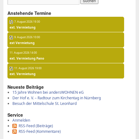
An­ste­hen­de Ter­mi­ne
7. August 2026 19:30
ext. Vermietung
9. August 2026 10:00
ext Vermietung
11. August 2026 14:00
ext. Vermietung Pano
11. August 2026 19:00
ext. Vermietung
Neu­es­te Bei­trä­ge
15 Jah­re Woh­nen bei an­ders­WOH­NEN eG
Der Hof e. V. – Rad­tour zum Kir­chen­tag in Nürn­berg
Be­such der Mit­tel­schu­le St. Le­on­hard
Ser­vice
Anmelden
RSS-Feed (Beiträge)
RSS-Feed (Kommentare)