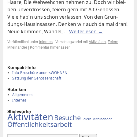
Haa­re, Die Weh­weh­chen neh­men zu. Doch wir blei­
ben un­ver­dros­sen, fei­ern gern mit Alt-Ge­­nos­­sen.
Vie­le hab´n uns schon ver­las­sen. Von den Grün­­
dungs-Haus­in­­sas­­sen. Den­ken wir auch da mal dran!
Neue kom­men, Wan­del, …
Wei­ter­le­sen
→
Veröffentlicht unter
Internes
|
Verschlagwortet mit
Aktivitäten
,
Feiern
,
Miteinander
|
Kommentar hinterlassen
Kom­pakt-In­fo
Info-Broschüre andersWOHNEN
Satzung der Genossenschaft
Ru­bri­ken
Allgemeines
Internes
Stich­wör­ter
Aktivitäten
Besuche
Feiern
Miteinander
Öffentlichkeitsarbeit