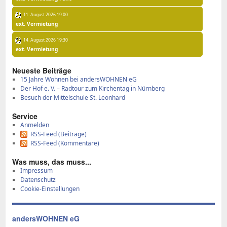
11. August 2026 19:00
ext. Vermietung
14. August 2026 19:30
ext. Vermietung
Neu­es­te Bei­trä­ge
15 Jah­re Woh­nen bei an­ders­WOH­NEN eG
Der Hof e. V. – Rad­tour zum Kir­chen­tag in Nürn­berg
Be­such der Mit­tel­schu­le St. Le­on­hard
Ser­vice
Anmelden
RSS-Feed (Beiträge)
RSS-Feed (Kommentare)
Was muss, das muss...
Impressum
Datenschutz
Cookie-Einstellungen
andersWOHNEN eG