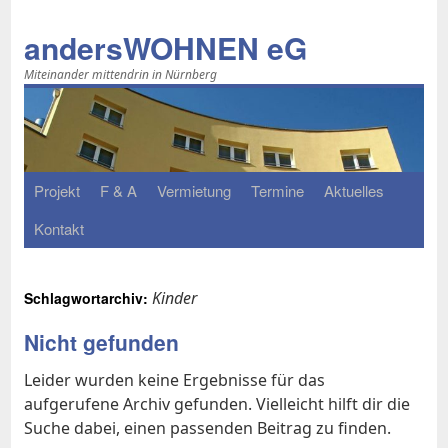
Zum
Inhalt
andersWOHNEN eG
springen
Miteinander mittendrin in Nürnberg
Pro­jekt
F & A
Ver­mie­tung
Ter­mi­ne
Ak­tu­el­les
Kon­takt
Kinder
Schlagwortarchiv:
Nicht gefunden
Leider wurden keine Ergebnisse für das
aufgerufene Archiv gefunden. Vielleicht hilft dir die
Suche dabei, einen passenden Beitrag zu finden.