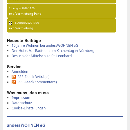
11. August 2026 14:00
ext. Vermietung Pano
11. August 2026 19:00
ext. Vermietung
Neu­es­te Bei­trä­ge
15 Jah­re Woh­nen bei an­ders­WOH­NEN eG
Der Hof e. V. – Rad­tour zum Kir­chen­tag in Nürn­berg
Be­such der Mit­tel­schu­le St. Le­on­hard
Ser­vice
Anmelden
RSS-Feed (Beiträge)
RSS-Feed (Kommentare)
Was muss, das muss...
Impressum
Datenschutz
Cookie-Einstellungen
andersWOHNEN eG