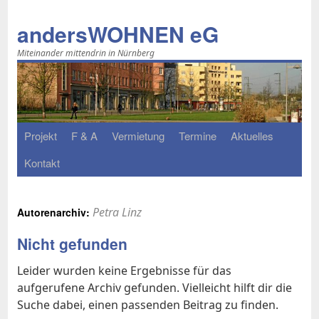
Zum
Inhalt
andersWOHNEN eG
springen
Miteinander mittendrin in Nürnberg
Pro­jekt
F & A
Ver­mie­tung
Ter­mi­ne
Ak­tu­el­les
Kon­takt
Petra Linz
Autorenarchiv:
Nicht gefunden
Leider wurden keine Ergebnisse für das
aufgerufene Archiv gefunden. Vielleicht hilft dir die
Suche dabei, einen passenden Beitrag zu finden.